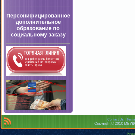
Персонифицированное
дополнительное
образование по
социальному заказу
|
Contact Us
Terms
Copyright © 2010 МБУДО
Русск