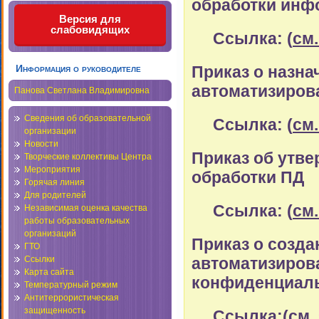
обработки инф
Версия для
слабовидящих
Ссылка: (
см.
Приказ о назна
Информация о руководителе
автоматизиров
Панова Светлана Владимировна
Сведения об образовательной
Ссылка: (
см.
организации
Новости
Приказ об утв
Творческие коллективы Центра
Мероприятия
обработки ПД
Горячая линия
Для родителей
Ссылка: (
см.
Независимая оценка качества
работы образовательных
организаций
Приказ о созд
ГТО
автоматизиров
Ссылки
Карта сайта
конфиденциал
Температурный режим
Антитеррористическая
защищенность
Ссылка:(
см.