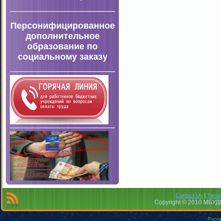
Персонифицированное
дополнительное
образование по
социальному заказу
|
Contact Us
Terms
Copyright © 2010 МБУДО
Русск