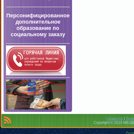
Персонифицированное
дополнительное
образование по
социальному заказу
|
Contact Us
Terms
Copyright © 2010 МБУДО
Русск