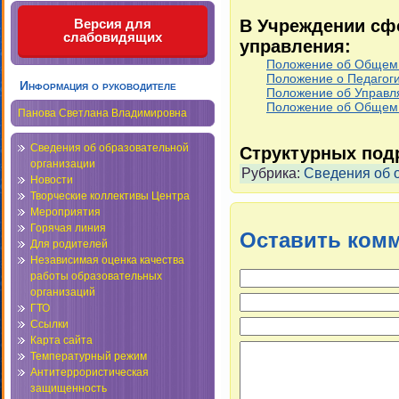
В Учреждении сф
Версия для
слабовидящих
управления:
Положение об Общем 
Положение о Педагоги
Информация о руководителе
Положение об Управл
Положение об Общем 
Панова Светлана Владимировна
Сведения об образовательной
Структурных подр
организации
Рубрика:
Сведения об 
Новости
Творческие коллективы Центра
Мероприятия
Горячая линия
Оставить ком
Для родителей
Независимая оценка качества
работы образовательных
организаций
ГТО
Ссылки
Карта сайта
Температурный режим
Антитеррористическая
защищенность