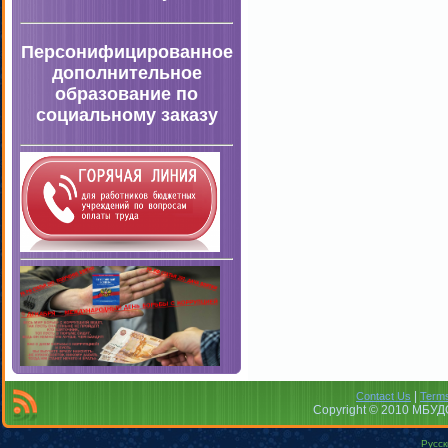
Персонифицированное
дополнительное
образование по
социальному заказу
|
Contact Us
Terms
Copyright © 2010 МБУДО
Русск