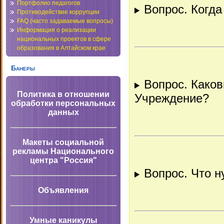
Портфолио педагогов
Вопрос. Когда
Противодействие коррупции
FAQ (часто задаваемые вопросы)
Информация о реализации
национальных проектов в сфере
образования в Алтайском крае
Банеры
Вопрос. Како
Политика в отношении
Учреждение?
обработки персональных
данных
Макеты социальной
рекламы Национального
центра "Россия"
Вопрос. Что н
Объявления
Умные каникулы