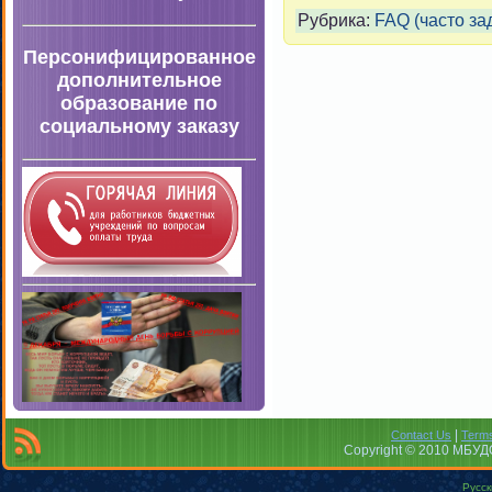
Рубрика:
FAQ (часто з
Персонифицированное
дополнительное
образование по
социальному заказу
|
Contact Us
Terms
Copyright © 2010 МБУДО
Русск