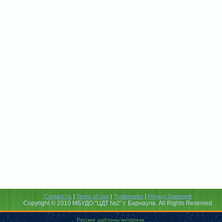
|
|
|
Contact Us
Terms of Use
Trademarks
Privacy Statement
Copyright © 2010 МБУДО "ЦДТ №2" г. Барнаула. All Rights Reserved.
Русские шаблоны wordpress
.