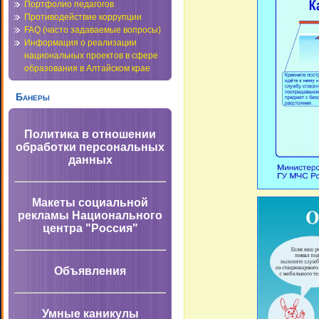
Портфолио педагогов
Противодействие коррупции
FAQ (часто задаваемые вопросы)
Информация о реализации
национальных проектов в сфере
образования в Алтайском крае
Банеры
Политика в отношении
обработки персональных
данных
Макеты социальной
рекламы Национального
центра "Россия"
Объявления
Умные каникулы