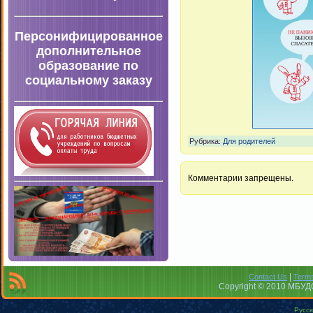
Персонифицированное
дополнительное
образование по
социальному заказу
Рубрика:
Для родителей
Комментарии запрещены.
|
Contact Us
Terms
Copyright © 2010 МБУДО
Русск