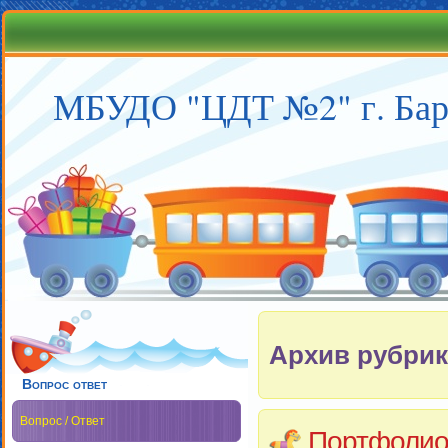
МБУДО "ЦДТ №2" г. Бар
Архив рубрик
Вопрос ответ
Вопрос / Ответ
Портфолио 