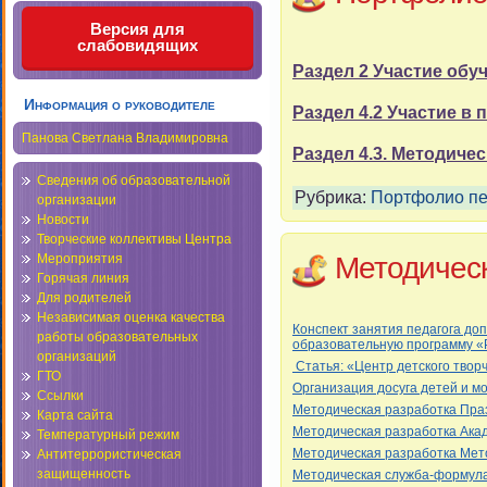
Версия для
слабовидящих
Раздел 2 Участие обу
Информация о руководителе
Раздел 4.2 Участие в
Панова Светлана Владимировна
Раздел 4.3. Методиче
Сведения об образовательной
Рубрика:
Портфолио пе
организации
Новости
Творческие коллективы Центра
Методическ
Мероприятия
Горячая линия
Для родителей
Независимая оценка качества
Конспект занятия педагога д
работы образовательных
образовательную программу 
организаций
Статья: «Центр детского творч
ГТО
Организация досуга детей и м
Ссылки
Методическая разработка Праз
Карта сайта
Методическая разработка Акад
Температурный режим
Методическая разработка Мет
Антитеррористическая
защищенность
Методическая служба-формула