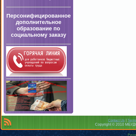
Персонифицированное
дополнительное
образование по
социальному заказу
|
Contact Us
Terms
Copyright © 2010 МБУДО
Русск