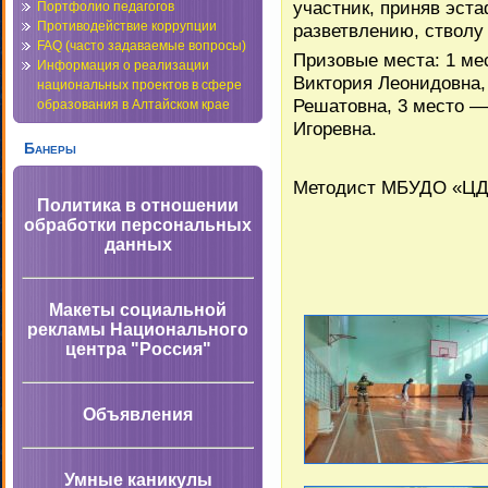
участник, приняв эста
Портфолио педагогов
Противодействие коррупции
разветвлению, стволу
FAQ (часто задаваемые вопросы)
Призовые места: 1 м
Информация о реализации
Виктория Леонидовна
национальных проектов в сфере
Решатовна, 3 место 
образования в Алтайском крае
Игоревна.
Банеры
Методист МБУДО «ЦДТ
Политика в отношении
обработки персональных
данных
Макеты социальной
рекламы Национального
центра "Россия"
Объявления
Умные каникулы