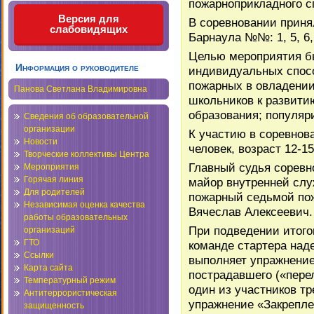
пожарноприкладного с
Версия для
В соревновании приня
слабовидящих
Барнаула №№: 1, 5, 6, 2
Целью мероприятия бы
Информация о руководителе
индивидуальных спосо
пожарных в овладении
Панова Светлана Владимировна
школьников к развит
образования; популяр
Сведения об образовательной
организации
К участию в соревнов
Новости
человек, возраст 12-15
Творческие коллективы Центра
Главный судья соревн
Мероприятия
Горячая линия
майор внутренней слу
Для родителей
пожарный седьмой по
Независимая оценка качества
Вячеслав Алексеевич.
работы образовательных
При подведении итого
организаций
ГТО
команде стартера наде
Ссылки
выполняет упражнение
Карта сайта
пострадавшего («перел
Температурный режим
один из участников тр
Антитеррористическая
упражнение «Закрепле
защищенность