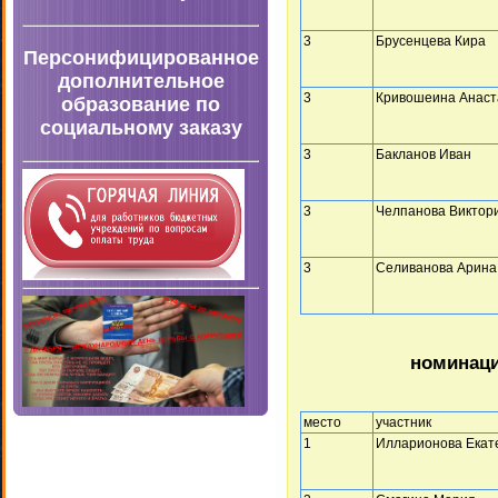
3
Брусенцева Кира
Персонифицированное
дополнительное
3
Кривошеина Анаст
образование по
социальному заказу
3
Бакланов Иван
3
Челпанова Виктор
3
Селиванова Арина
номинаци
место
участник
1
Илларионова Екат