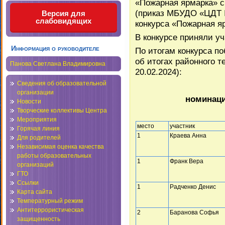
«Пожарная ярмарка» с
(приказ МБУДО «ЦДТ №
Версия для
слабовидящих
конкурса «Пожарная яр
В конкурсе приняли уч
Информация о руководителе
По итогам конкурса п
об итогах районного 
Панова Светлана Владимировна
20.02.2024):
Сведения об образовательной
организации
номинаци
Новости
Творческие коллективы Центра
Мероприятия
место
участник
Горячая линия
1
Краева Анна
Для родителей
Независимая оценка качества
работы образовательных
1
Франк Вера
организаций
ГТО
Ссылки
1
Радченко Денис
Карта сайта
Температурный режим
Антитеррористическая
2
Баранова Софья
защищенность