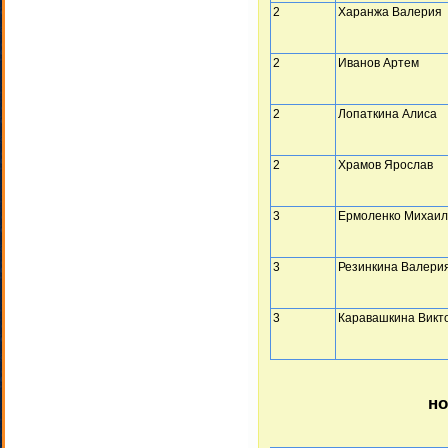
2
Харанжа Валерия
2
Иванов Артем
2
Лопаткина Алиса
2
Храмов Ярослав
3
Ермоленко Михаил
3
Резинкина Валери
3
Каравашкина Викт
но