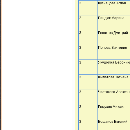
2
Кузнецова Аглая
2
Биндюк Марина
3
Решетов Дмитрий
3
Попова Виктория
3
Якушкина Вероник
3
Филатова Татьяна
3
Чистякова Алекса
3
Ромухов Михаил
3
Богданов Евгений