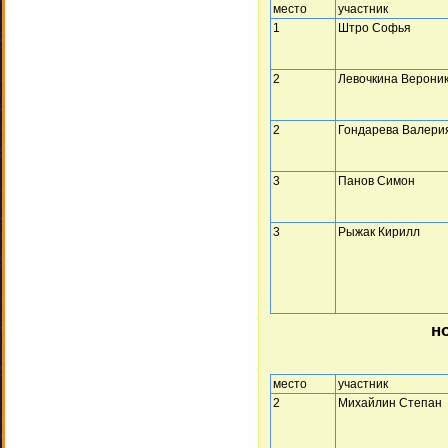
место
участник
1
Штро Софья
2
Левочкина Верони
2
Гондарева Валери
3
Панов Симон
3
Рыжак Кирилл
но
место
участник
2
Михайлин Степан