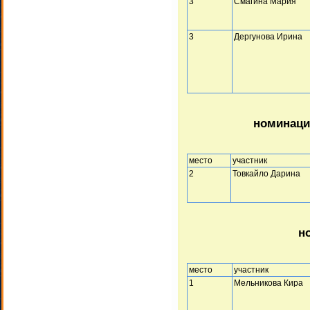
3
Смагина Мария
3
Дергунова Ирина
номинаци
место
участник
2
Товкайло Дарина
но
место
участник
1
Мельникова Кира