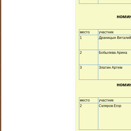
номин
место
участник
1
Драницын Витали
2
Бобылева Арина
3
Златин Артем
номин
место
участник
2
Скляров Егор