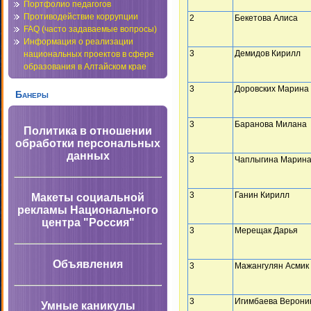
Портфолио педагогов
Противодействие коррупции
2
Бекетова Алиса
FAQ (часто задаваемые вопросы)
Информация о реализации
3
Демидов Кирилл
национальных проектов в сфере
образования в Алтайском крае
3
Доровских Марина
Банеры
3
Баранова Милана
Политика в отношении
обработки персональных
данных
3
Чаплыгина Марин
3
Ганин Кирилл
Макеты социальной
рекламы Национального
центра "Россия"
3
Мерещак Дарья
Объявления
3
Мажангулян Асмик
3
Игимбаева Верони
Умные каникулы