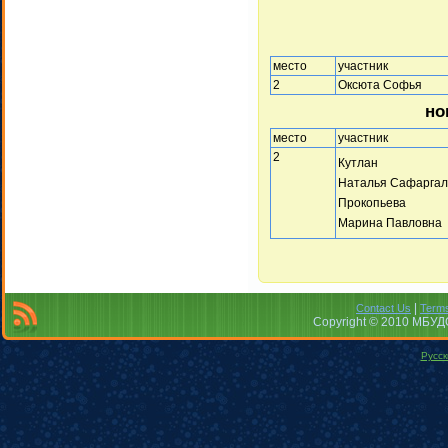
место
участник
2
Оксюта Софья
но
место
участник
2
Кутлан
Наталья Сафаргал
Прокопьева
Марина Павловна
|
Contact Us
Terms
Copyright © 2010 МБУДО
Русск