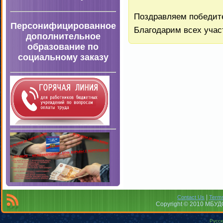
Поздравляем победите
Персонифицированное
Благодарим всех учас
дополнительное
образование по
социальному заказу
|
Contact Us
Terms
Copyright © 2010 МБУДО
Русск