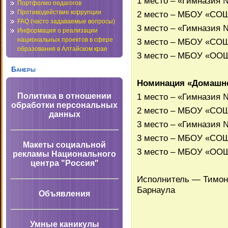
1 место – «Гимназия 
Портфолио педагогов
Противодействие коррупции
2 место – МБОУ «СОШ
FAQ (часто задаваемые вопросы)
3 место – «Гимназия 
Информация о реализации
национальных проектов в сфере
3 место – МБОУ «СОШ
образования в Алтайском крае
3 место – МБОУ «ООШ
Банеры
Номинация «Домашне
1 место – «Гимназия 
Политика в отношении
обработки персональных
2 место – МБОУ «СОШ
данных
3 место – «Гимназия 
3 место – МБОУ «СОШ
Макеты социальной
3 место – МБОУ «ООШ
рекламы Национального
центра "Россия"
Исполнитель — Тимон
Барнаула
Объявления
Умные каникулы