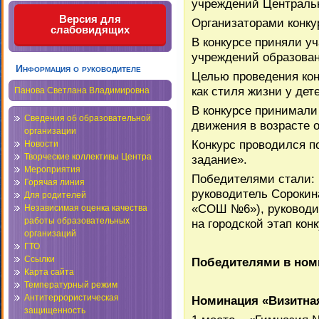
учреждений Центральн
Версия для
Организаторами конкур
слабовидящих
В конкурсе приняли у
учреждений образования
Информация о руководителе
Целью проведения ко
как стиля жизни у дет
Панова Светлана Владимировна
В конкурсе принимали
Сведения об образовательной
движения в возрасте о
организации
Конкурс проводился п
Новости
Творческие коллективы Центра
задание».
Мероприятия
Победителями стали: 
Горячая линия
руководитель Сорокин
Для родителей
«СОШ №6»), руководи
Независимая оценка качества
работы образовательных
на городской этап конк
организаций
ГТО
Ссылки
Победителями в ном
Карта сайта
Температурный режим
Антитеррористическая
Номинация «Визитна
защищенность