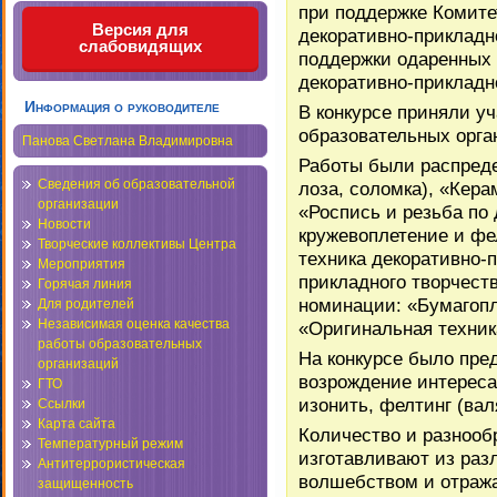
при поддержке Комите
Версия для
декоративно-прикладн
слабовидящих
поддержки одаренных 
декоративно-прикладн
Информация о руководителе
В конкурсе приняли уч
образовательных орга
Панова Светлана Владимировна
Работы были распреде
Сведения об образовательной
лоза, соломка), «Кера
организации
«Роспись и резьба по 
Новости
кружевоплетение и фе
Творческие коллективы Центра
техника декоративно-
Мероприятия
прикладного творчес
Горячая линия
номинации: «Бумагопл
Для родителей
Независимая оценка качества
«Оригинальная техник
работы образовательных
На конкурсе было пре
организаций
возрождение интереса 
ГТО
изонить, фелтинг (вал
Ссылки
Карта сайта
Количество и разнооб
Температурный режим
изготавливают из раз
Антитеррористическая
волшебством и отража
защищенность