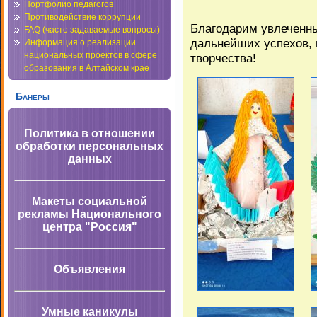
Портфолио педагогов
Противодействие коррупции
Благодарим увлеченных
FAQ (часто задаваемые вопросы)
дальнейших успехов, 
Информация о реализации
национальных проектов в сфере
творчества!
образования в Алтайском крае
Банеры
Политика в отношении
обработки персональных
данных
Макеты социальной
рекламы Национального
центра "Россия"
Объявления
Умные каникулы