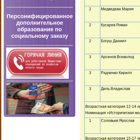
2
Медведева Мария
Персонифицированное
дополнительное
2
Кусарев Роман
образование по
социальному заказу
2
Богуш Даниил
3
Арсенов Всеволод
3
Радченко Кирилл
3
Диль Владислав
Возрастная категория 12-14 л
Номинация «Историческая мо
1
Соловьев Ярослав
Возрастная категория 15-17 л