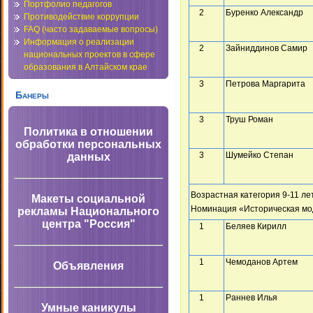
Портфолио педагогов
2
Буренко Александр
Противодействие коррупции
FAQ (часто задаваемые вопросы)
Информация о реализации
2
Зайниддинов Самир
национальных проектов в сфере
образования в Алтайском крае
3
Петрова Маргарита
Банеры
3
Труш Роман
Политика в отношении
обработки персональных
3
Шумейко Степан
данных
Возрастная категория 9-11 ле
Макеты социальной
Номинация «Историческая мо
рекламы Национального
центра "Россия"
1
Беляев Кирилл
1
Чемоданов Артем
Объявления
1
Раннев Илья
Умные каникулы