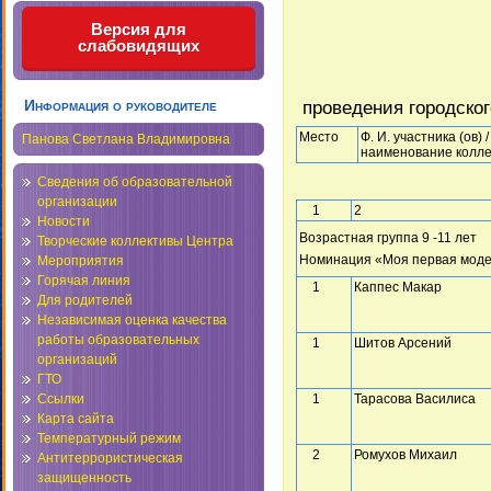
Версия для
слабовидящих
проведения городског
Информация о руководителе
Место
Ф. И. участника (ов) /
Панова Светлана Владимировна
наименование колле
Сведения об образовательной
организации
1
2
Новости
Возрастная группа 9 -11 лет
Творческие коллективы Центра
Номинация «Моя первая мод
Мероприятия
Горячая линия
1
Каппес Макар
Для родителей
Независимая оценка качества
работы образовательных
1
Шитов Арсений
организаций
ГТО
1
Тарасова Василиса
Ссылки
Карта сайта
Температурный режим
2
Ромухов Михаил
Антитеррористическая
защищенность