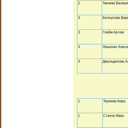
2
Ткачева Валер
3
Белоусова Вар
3
Глейм Артем
3
Ляшенко Алиса
3
Джульдинова А
1
Теряева Кира
1
Станчу Иван