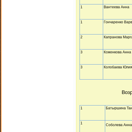
1
Вантеева Анна
1
Гончаренко Вар
2
Капранова Марг
3
Коженкова Анна
3
Колобаева Юли
Возр
1
Батыршина Та
1
Соболева Анна