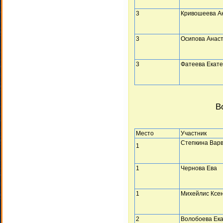
3
Кривошеева А
3
Осипова Анас
3
Фатеева Екат
В
Место
Участник
Степкина Вар
1
1
Чернова Ева
1
Михейлис Ксе
2
Волобоева Ек