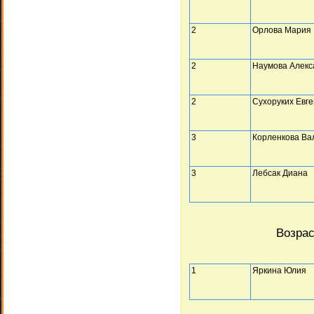
2
Орлова Мария
2
Наумова Алекс
2
Сухоруких Евг
3
Корленкова Ва
3
Лебсак Диана
Возрас
1
Яркина Юлия