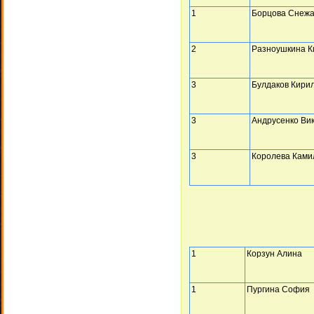
1
Борцова Снеж
2
Разноушкина К
3
Булдаков Кири
3
Андрусенко Ви
3
Королева Ками
1
Корзун Алина
1
Пургина София