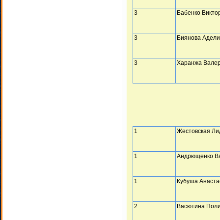
3
Бабенко Викто
3
Биянова Адел
3
Харанжа Вале
1
Жестовская Ли
1
Андрющенко В
1
Кубуша Анаста
2
Васютина Пол