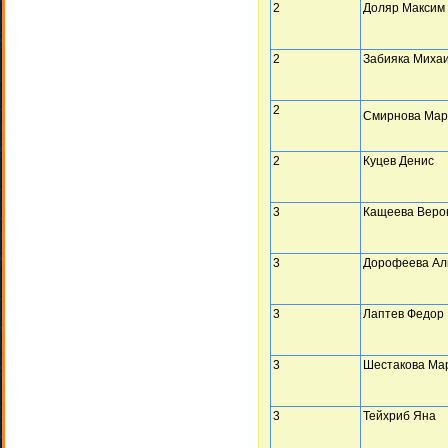
2
Доляр Максим
2
Забияка Миха
2
Смирнова Мар
2
Куцев Денис
3
Кащеева Веро
3
Дорофеева Ал
3
Лаптев Федор
3
Шестакова Ма
3
Тейхриб Яна