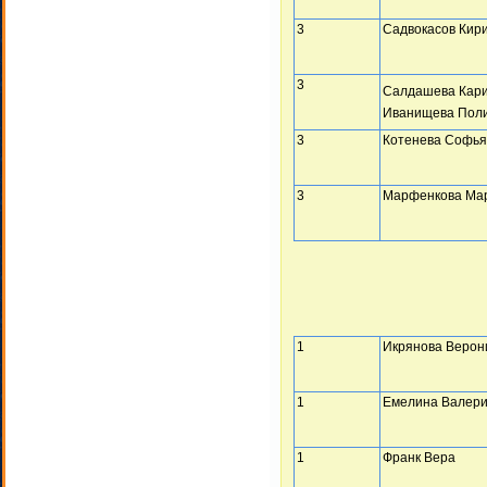
3
Садвокасов Кир
3
Салдашева Кар
Иванищева Пол
3
Котенева Софья
3
Марфенкова Ма
1
Икрянова Верон
1
Емелина Валер
1
Франк Вера