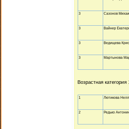
3
Сазонов Миха
3
Вайнер Екатер
3
Ведищева Кри
3
Мартынова Ма
Возрастная категория 
1
Лютикова Нел
2
Редько Антони