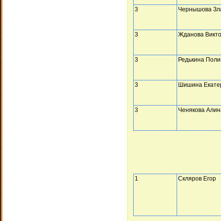
3
Чернышова Зл
3
Жданова Викт
3
Редькина Поли
3
Шишина Екате
3
Ченякова Алин
1
Скляров Егор