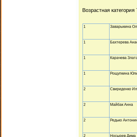
Возрастная категория 
1
Заварыкина Ол
1
Бахтерева Ана
1
Карачева Злат
1
Рощупкина Юл
2
Свириденко Ил
2
Майбак Анна
2
Редько Антони
2
Носырев Дима