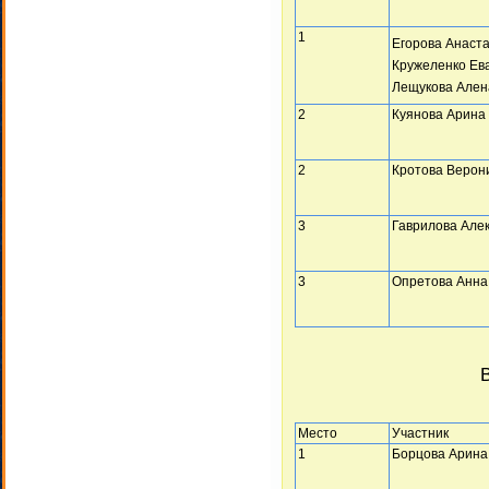
1
Егорова Анаст
Кружеленко Ев
Лещукова Ален
2
Куянова Арина
2
Кротова Верон
3
Гаврилова Але
3
Опретова Анна
В
Место
Участник
1
Борцова Арина