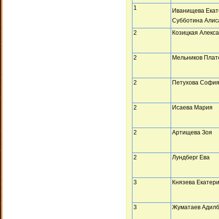
1
Иванищева Екат
Субботина Алис
2
Козицкая Алекс
2
Мельников Плат
2
Петухова Софи
2
Исаева Мария
2
Артищева Зоя
2
Лундберг Ева
3
Князева Екатер
3
Жуматаев Адил