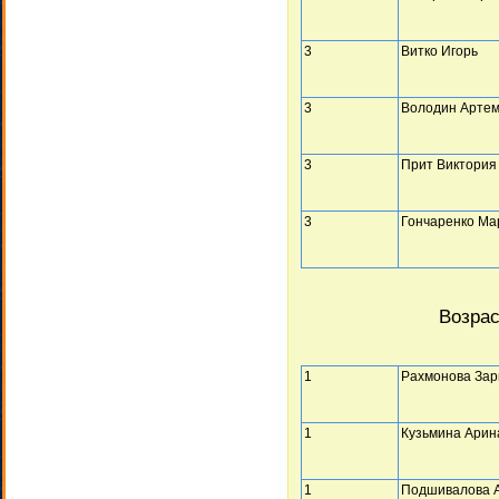
3
Витко Игорь
3
Володин Арте
3
Прит Виктория
3
Гончаренко Ма
Возрас
1
Рахмонова Зар
1
Кузьмина Арин
1
Подшивалова 