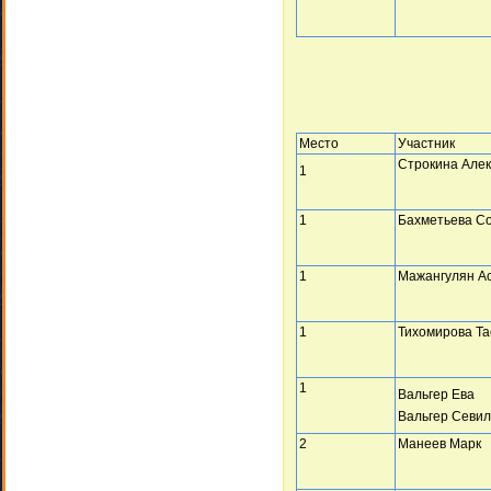
Место
Участник
Строкина Але
1
1
Бахметьева С
1
Мажангулян А
1
Тихомирова Та
1
Вальгер Ева
Вальгер Севил
2
Манеев Марк