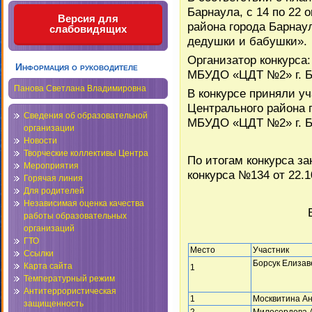
Барнаула, с 14 по 22 
Версия для
района города Барнау
слабовидящих
дедушки и бабушки».
Организатор конкурса
Информация о руководителе
МБУДО «ЦДТ №2» г. Ба
Панова Светлана Владимировна
В конкурсе приняли у
Центрального района г. 
Сведения об образовательной
МБУДО «ЦДТ №2» г. Ба
организации
Новости
Творческие коллективы Центра
По итогам конкурса з
Мероприятия
конкурса №134 от 22.1
Горячая линия
Для родителей
Независимая оценка качества
работы образовательных
организаций
ГТО
Место
Участник
Ссылки
Борсук Елизав
Карта сайта
1
Температурный режим
Антитеррористическая
1
Москвитина А
защищенность
2
Милосердова 