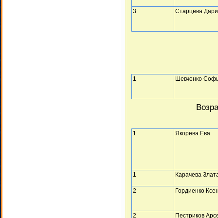
3
Старцева Дар
1
Шевченко Соф
Возра
1
Якорева Ева
1
Карачева Злат
2
Гордиенко Ксе
2
Пестриков Арс