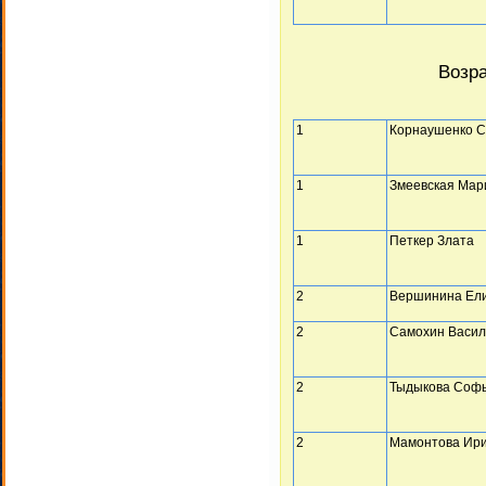
Возра
1
Корнаушенко 
1
Змеевская Мар
1
Петкер Злата
2
Вершинина Ел
2
Самохин Васи
2
Тыдыкова Соф
2
Мамонтова Ир