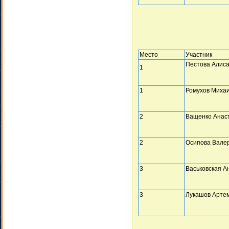
Место
Участник
Пестова Алис
1
1
Ромухов Миха
2
Ващенко Анас
2
Осипова Вале
3
Васьковская А
3
Лукашов Арте