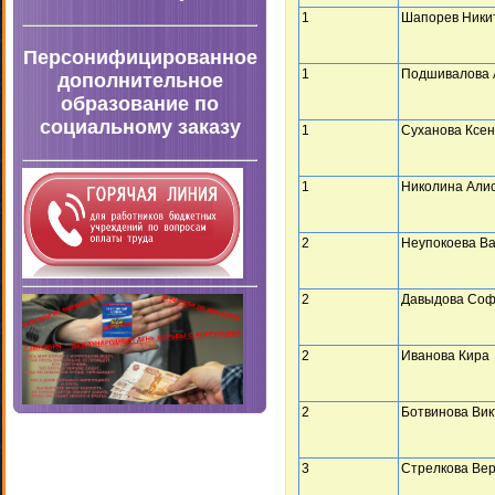
1
Шапорев Ники
Персонифицированное
1
Подшивалова 
дополнительное
образование по
социальному заказу
1
Суханова Ксе
1
Николина Али
2
Неупокоева В
2
Давыдова Со
2
Иванова Кира
2
Ботвинова Ви
3
Стрелкова Ве