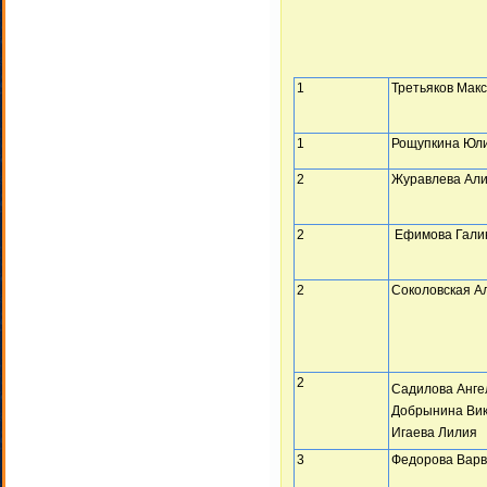
1
Третьяков Мак
1
Рощупкина Юл
2
Журавлева Ал
2
Ефимова Гали
2
Соколовская А
2
Садилова Анге
Добрынина Ви
Игаева Лилия
3
Федорова Вар