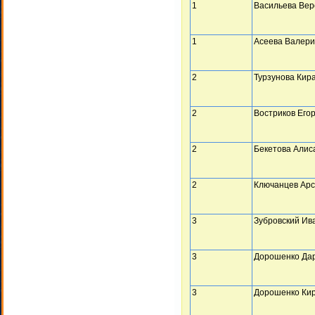
1
Васильева Вер
1
Асеева Валер
2
Турзунова Кир
2
Востриков Его
2
Бекетова Алис
2
Ключанцев Ар
3
Зубровский Ив
3
Дорошенко Да
3
Дорошенко Ки