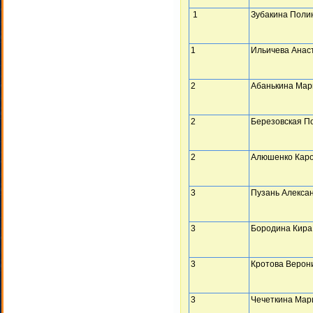
1
Зубакина Поли
1
Ильичева Анас
2
Абанькина Мар
2
Березовская П
2
Алюшенко Кар
3
Пузань Алекса
3
Бородина Кира
3
Кротова Верон
3
Чечеткина Мар