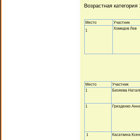
Возрастная категория 
Место
Участник
Хомидов Лев
1
Место
Участник
1
Бизяева Натал
1
Гризденко Анн
1
Касаткина Ксе