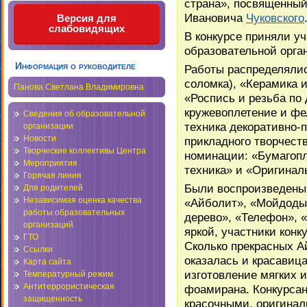
страна», посвященный
Ивановича
Чуковского
Версия для
слабовидящих
В конкурсе приняли уч
образовательной орга
Информация о руководителе
Работы распределялис
соломка), «Керамика 
Панова Светлана Владимировна
«Роспись и резьба по 
кружевоплетение и фе
Сведения об образовательной
техника декоративно-
организации
Новости
прикладного творчес
Творческие коллективы Центра
номинации: «Бумагопл
Мероприятия
техника» и «Оригинал
Горячая линия
Были воспроизведены
Для родителей
Независимая оценка качества
«Айболит», «Мойдодыр
работы образовательных
дерево», «Телефон», 
организаций
яркой, участники кон
ГТО
Сколько прекрасных А
Ссылки
оказалась и красавица
Карта сайта
изготовление мягких и
Температурный режим
Антитеррористическая
фоамирана. Конкурсан
защищенность
красочными, оригинал