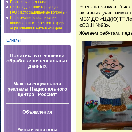
Портфолио педагогов
Всего на конкурс было
Противодействие коррупции
активных участников
FAQ (часто задаваемые вопросы)
Информация о реализации
МБУ ДО «ЦД(Ю)ТТ Лен
национальных проектов в сфере
«СОШ №93».
образования в Алтайском крае
Желаем ребятам, педаг
Банеры
Политика в отношении
обработки персональных
данных
Макеты социальной
рекламы Национального
центра "Россия"
Объявления
Умные каникулы