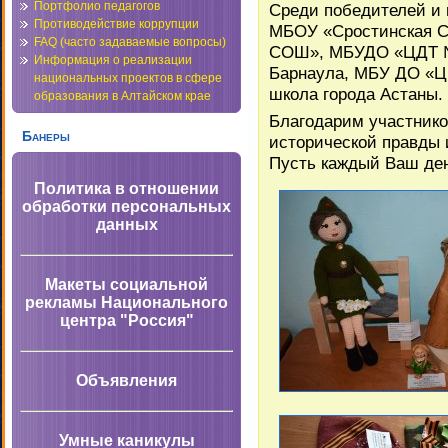
Портфолио педагогов
Среди победителей и
Противодействие коррупции
МБОУ «Сростинская 
FAQ (часто задаваемые вопросы)
СОШ», МБУДО «ЦДТ №2
Информация о реализации
Барнаула, МБУ ДО «Ц
национальных проектов в сфере
школа города Астаны.
образования в Алтайском крае
Благодарим участнико
Банеры
исторической правды 
Пусть каждый Ваш ден
Политика в отношении
обработки персональных
данных
Макеты социальной
рекламы Национального
центра "Россия"
Объявления
Умные каникулы