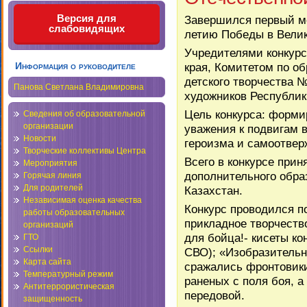
Версия для
Завершился первый м
слабовидящих
летию Победы в Велик
Учредителями конкурс
края, Комитетом по о
Информация о руководителе
детского творчества №
Панова Светлана Владимировна
художников Республик
Цель конкурса: форми
Сведения об образовательной
организации
уважения к подвигам 
Новости
героизма и самоотвер
Творческие коллективы Центра
Всего в конкурсе при
Мероприятия
дополнительного обра
Горячая линия
Для родителей
Казахстан.
Независимая оценка качества
Конкурс проводился п
работы образовательных
прикладное творчест
организаций
для бойца!- кисеты к
ГТО
Ссылки
СВО); «Изобразительн
Карта сайта
сражались фронтовики
Температурный режим
раненых с поля боя, 
Антитеррористическая
передовой.
защищенность