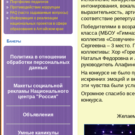
Портфолио педагогов
интонирования, вокал
Противодействие коррупции
выразительность, арт
FAQ (часто задаваемые вопросы)
соответствие реперту
Информация о реализации
национальных проектов в сфере
Победителями в возрас
образования в Алтайском крае
класса (МБОУ «Гимназ
коллектив «Созвучие
Банеры
Сергеевна – 3 место. 
коллективы: Хор «Го
Политика в отношении
Наталья Федоровна и
обработки персональных
руководитель Алафин
данных
На конкурсе не было 
искренних эмоций и в
эти чувства были усл
Макеты социальной
рекламы Национального
Огромное спасибо все
центра "Россия"
конкурса.
Объявления
Желаем
Умные каникулы