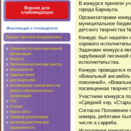
В конкурсе приняли у
Версия для
города Барнаула.
слабовидящих
Организаторами конку
муниципальное бюдже
Информация о руководителе
детского творчества №
Конкурс был нацелен н
Панова Светлана Владимировна
хорового исполнитель
Сведения об образовательной
Задачами конкурса яв
организации
зарубежной песенной 
Новости
исполнительства.
Творческие коллективы Центра
Конкурс проводился п
Мероприятия
Горячая линия
«Вокальный ансамбль
Для родителей
поколений», «Вокальн
Независимая оценка качества
посвященная творчест
работы образовательных
Участники конкурса п
организаций
ГТО
«Средний хор, «Старш
Ссылки
Согласно Положению о
Карта сайта
номера, ребятами был
Температурный режим
числе a cappella.
Антитеррористическая
защищенность
Исполнение конкурсны