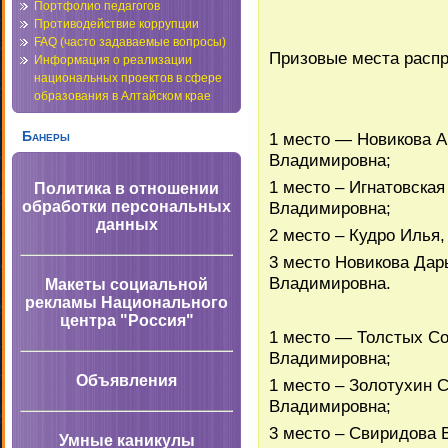
Портфолио педагогов
Противодействие коррупции
FAQ (часто задаваемые вопросы)
Призовые места расп
Информация о реализации
национальных проектов в сфере
образования в Алтайском крае
Банеры
1 место — Новикова А
Владимировна;
1 место – Игнатовска
Политика в отношении
Владимировна;
обработки персональных
данных
2 место – Кудро Илья
3 место Новикова Дар
Владимировна.
Макеты социальной
рекламы Национального
центра "Россия"
1 место — Толстых С
Владимировна;
Объявления
1 место – Золотухин 
Владимировна;
3 место – Свиридова 
Умные каникулы