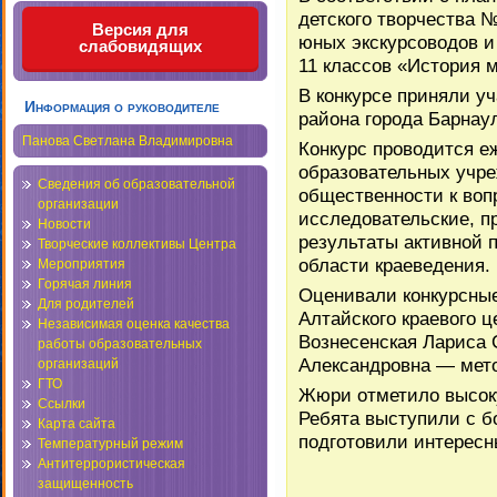
детского творчества 
Версия для
юных экскурсоводов и
слабовидящих
11 классов «История м
В конкурсе приняли у
Информация о руководителе
района города Барнаул
Панова Светлана Владимировна
Конкурс проводится е
образовательных учре
Сведения об образовательной
общественности к воп
организации
исследовательские, п
Новости
результаты активной п
Творческие коллективы Центра
области краеведения.
Мероприятия
Горячая линия
Оценивали конкурсны
Для родителей
Алтайского краевого ц
Независимая оценка качества
Вознесенская Лариса
работы образовательных
Александровна — мето
организаций
ГТО
Жюри отметило высоку
Ссылки
Ребята выступили с 
Карта сайта
подготовили интерес
Температурный режим
Антитеррористическая
защищенность