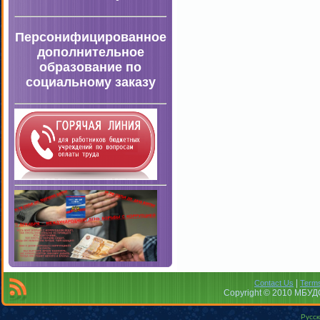
Персонифицированное
дополнительное
образование по
социальному заказу
|
Contact Us
Terms
Copyright © 2010 МБУДО
Русск