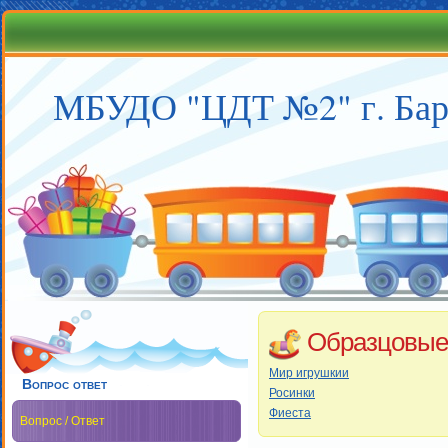
МБУДО "ЦДТ №2" г. Бар
Образцовые
Мир игрушкии
Вопрос ответ
Росинки
Фиеста
Вопрос / Ответ