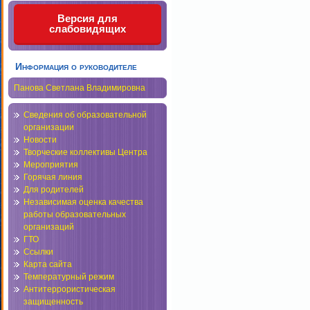
Версия для
слабовидящих
Информация о руководителе
Панова Светлана Владимировна
Сведения об образовательной
организации
Новости
Творческие коллективы Центра
Мероприятия
Горячая линия
Для родителей
Независимая оценка качества
работы образовательных
организаций
ГТО
Ссылки
Карта сайта
Температурный режим
Антитеррористическая
защищенность