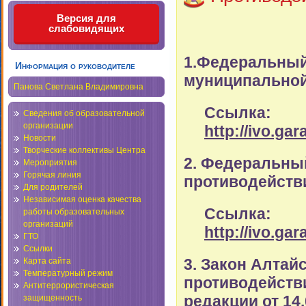
Версия для
слабовидящих
1.Федеральный 
Информация о руководителе
муниципальной
Панова Светлана Владимировна
Ссылка:
Сведения об образовательной
организации
http://ivo.ga
Новости
Творческие коллективы Центра
2. Федеральный
Мероприятия
Горячая линия
противодейств
Для родителей
Независимая оценка качества
Ссылка:
работы образовательных
организаций
http://ivo.ga
ГТО
Ссылки
3. Закон Алтай
Карта сайта
Температурный режим
противодействи
Антитеррористическая
редакции от 14.
защищенность