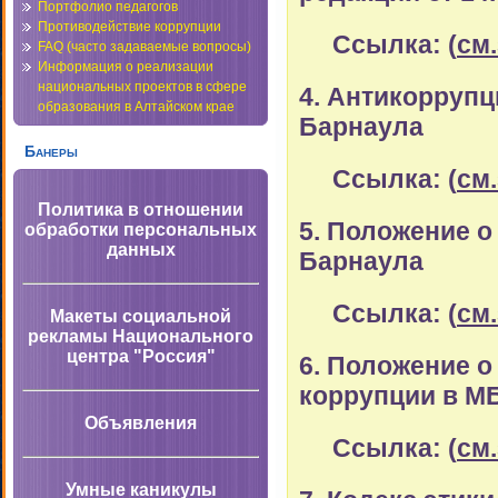
Портфолио педагогов
Противодействие коррупции
Ссылка: (
см
FAQ (часто задаваемые вопросы)
Информация о реализации
национальных проектов в сфере
4. Антикорруп
образования в Алтайском крае
Барнаула
Банеры
Ссылка: (
см
Политика в отношении
5. Положение о
обработки персональных
данных
Барнаула
Ссылка: (
см
Макеты социальной
рекламы Национального
центра "Россия"
6. Положение о
коррупции в М
Объявления
Ссылка: (
см
Умные каникулы