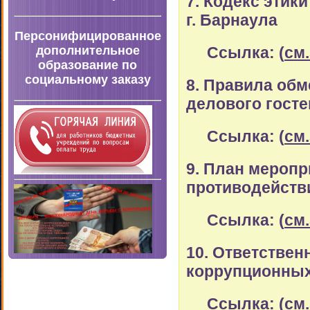
7. Кодекс этик
г. Барнаула
Персонифицированное
дополнительное
Ссылка: (
см
образование по
социальному заказу
8. Правила об
делового гост
Ссылка: (
см
9. План меропр
противодейств
Ссылка: (
см
10. Ответствен
коррупционных
Ссылка: (
см