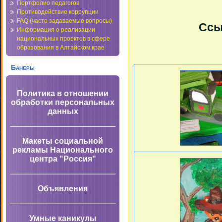
Портфолио педагогов
Противодействие коррупции
FAQ (часто задаваемые вопросы)
Ссы
Информация о реализации
национальных проектов в сфере
образования в Алтайском крае
Банеры
Политика в отношении
обработки персональных
данных
Макеты социальной
рекламы Национального
центра "Россия"
Объявления
Умные каникулы